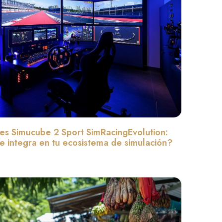
es Simucube 2 Sport SimRacingEvolution:
 integra en tu ecosistema de simulación?
Leer màs »