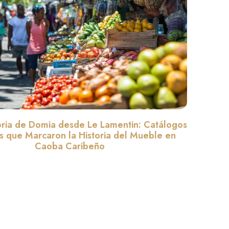
oria de Domia desde Le Lamentin: Catálogos
os que Marcaron la Historia del Mueble en
Caoba Caribeño
Leer màs »