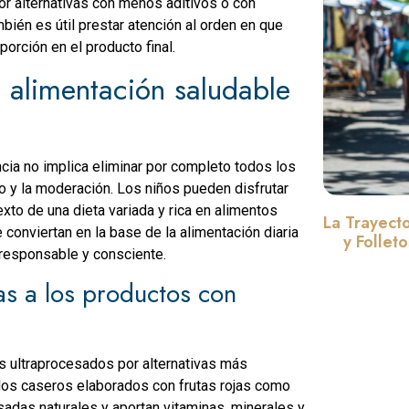
r alternativas con menos aditivos o con
bién es útil prestar atención al orden en que
porción en el producto final.
 alimentación saludable
ncia no implica eliminar por completo todos los
io y la moderación. Los niños pueden disfrutar
to de una dieta variada y rica en alimentos
La Trayect
conviertan en la base de la alimentación diaria
y Follet
responsable y consciente.
vas a los productos con
s ultraprocesados por alternativas más
tidos caseros elaborados con frutas rojas como
adas naturales y aportan vitaminas, minerales y