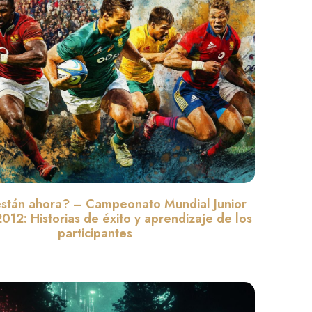
stán ahora? – Campeonato Mundial Junior
2012: Historias de éxito y aprendizaje de los
participantes
Leer màs »