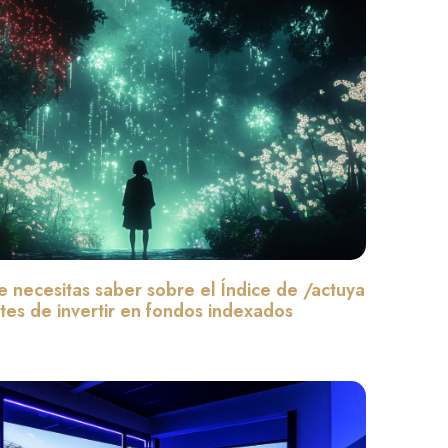
e necesitas saber sobre el Índice de /actuya
tes de invertir en fondos indexados
Leer màs »