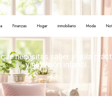
ia
Finanzas
Hogar
inmobiliario
Moda
Not
 que necesitas saber y guía prác
y nutrición infantil