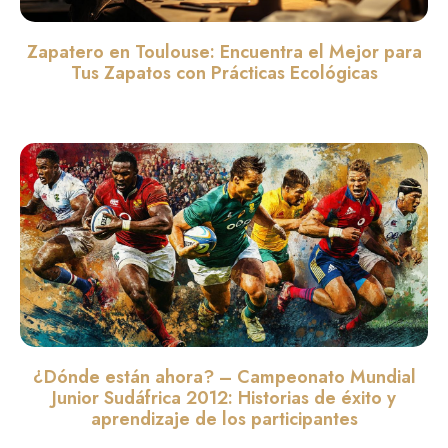
Zapatero en Toulouse: Encuentra el Mejor para
Tus Zapatos con Prácticas Ecológicas
Leer màs »
¿Dónde están ahora? – Campeonato Mundial
Junior Sudáfrica 2012: Historias de éxito y
aprendizaje de los participantes
Leer màs »